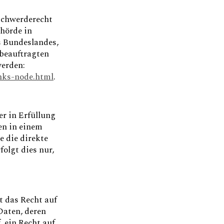
eschwerderecht
hörde in
s Bundeslandes,
zbeauftragten
erden:
inks-node.html
.
er in Erfüllung
ten in einem
 die direkte
olgt dies nur,
t das Recht auf
Daten, deren
 ein Recht auf