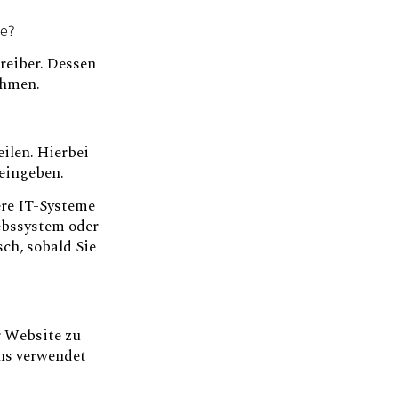
te?
reiber. Dessen
ehmen.
ilen. Hierbei
 eingeben.
re IT-Systeme
iebssystem oder
sch, sobald Sie
r Website zu
ns verwendet