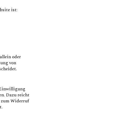
site ist:
allein oder
tung von
scheidet.
Einwilligung
en. Dazu reicht
s zum Widerruf
t.