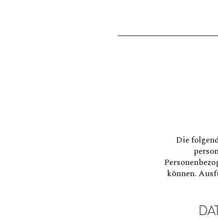
Die folgen
person
Personenbezog
können. Ausf
DA