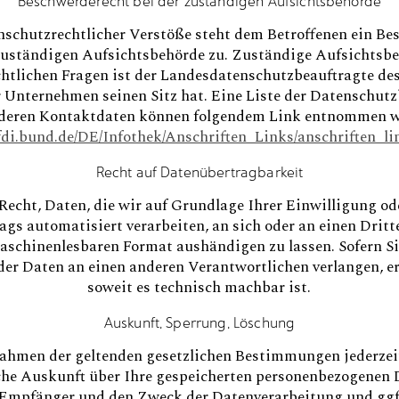
Beschwerderecht bei der zuständigen Aufsichtsbehörde
nschutzrechtlicher Verstöße steht dem Betroffenen ein B
 zuständigen Aufsichtsbehörde zu. Zuständige Aufsichtsbe
htlichen Fragen ist der Landesdatenschutzbeauftragte de
 Unternehmen seinen Sitz hat. Eine Liste der Datenschut
 deren Kontaktdaten können folgendem Link entnommen w
fdi.bund.de/DE/Infothek/Anschriften_Links/anschriften_l
Recht auf Datenübertragbarkeit
Recht, Daten, die wir auf Grundlage Ihrer Einwilligung od
ags automatisiert verarbeiten, an sich oder an einen Drit
schinenlesbaren Format aushändigen zu lassen. Sofern Sie
er Daten an einen anderen Verantwortlichen verlangen, erf
soweit es technisch machbar ist.
Auskunft, Sperrung, Löschung
ahmen der geltenden gesetzlichen Bestimmungen jederzei
che Auskunft über Ihre gespeicherten personenbezogenen 
Empfänger und den Zweck der Datenverarbeitung und ggf.